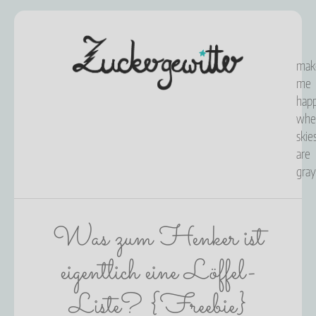
mak
me
happ
whe
skie
are
gray
Was zum Henker ist
eigentlich eine Löffel-
Liste? {Freebie}