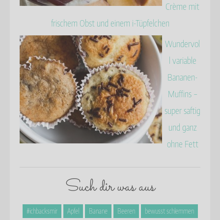
Crème mit
frischem Obst und einem i-Tüpfelchen
Wundervol
l variable
Bananen-
Muffins –
super saftig
und ganz
ohne Fett
Such dir was aus
#ichbacksmir
Apfel
Banane
Beeren
bewusst schlemmen