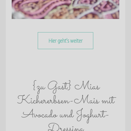
Hier geht's weiter
{zu Gast} Mias
Kichererbsen-Mais mit
Avocado und Joghurt-
Dressing