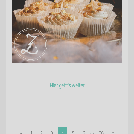
Hier geht's weiter
…
«
1
2
3
4
5
6
20
»