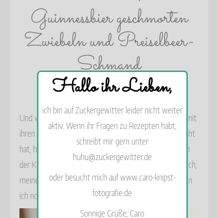
Guinnessbier geschmorten
Zwiebeln und Preiselbeer-
Schmand
Hallo ihr Lieben,
20. Dezember 2015
ich bin auf Zuckergewitter leider nicht weiter
Und weiter geeehts! Nachdem Tanja uns gerade erst mit
aktiv. Wenn ihr Fragen zu Rezepten habt,
ihren italienischen Panfortes den Mund wässrig gemacht
schreibt mir gern unter
hat, habe ich schon das nächste Schätzchen für euch in
huhu@zuckergewitter.de
der Küche stehen. Ein wahres Schätzchen ist sie nämlich,
oder besucht mich auf www.caro-knipst-
meine liebe Katja von Stilettos & Sprouts. Ein Blog, den
fotografie.de
ich noch nicht so sehr lange kenne, aber direkt lieben
Sonnige Grüße, Caro