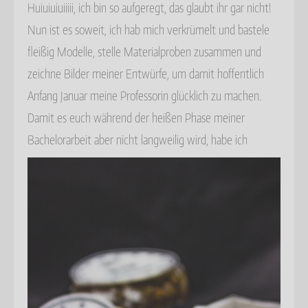
Huiuiuiuiiiii, ich bin so aufgeregt, das glaubt ihr gar nicht!
Nun ist es soweit, ich hab mich verkrümelt und bastele
fleißig Modelle, stelle Materialproben zusammen und
zeichne Bilder meiner Entwürfe, um damit hoffentlich
Anfang Januar meine Professorin glücklich zu machen.
Damit es euch während der heißen Phase meiner
Bachelorarbeit aber nicht langweilig wird, habe ich