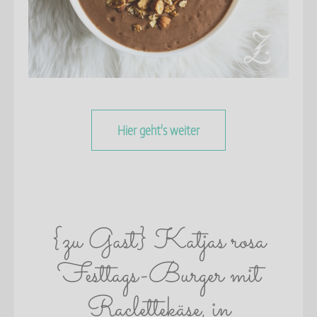
Hier geht's weiter
{zu Gast} Katjas rosa
Festtags-Burger mit
Raclettekäse, in