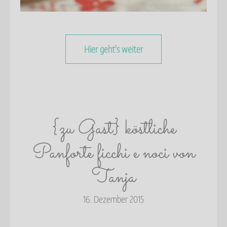
Hier geht's weiter
{zu Gast} köstliche
Panforte ficchi e noci von
Tanja
16. Dezember 2015