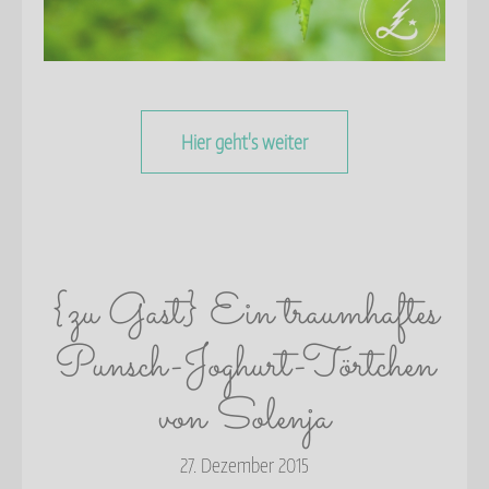
Hier geht's weiter
{zu Gast} Ein traumhaftes
Punsch-Joghurt-Törtchen
von Solenja
27. Dezember 2015