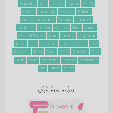
Blog-Aktion
Brot
Cupcakes
Degusta
Eierlikör
Erdbeere
Fix und fertig
Frischkäse
Frühstück
Geschenke aus der Küche
Getränke
Grundrezept
Haferflocken
Hefeteig
Herzhaftes
Honig
Joghurt
Kekse und Plätzchen
Kokos
Konfitüre
Kooperation
Kuchen
Käse
Käsekuchen
Let's cook together
Liebe
Neuigkeiten
Nüsse
Ostern
Quark
Schokolade
Torte
Vanille
vegan
Weihnachten
Werbung
Wochenglück
Zimt
Zitrone
zu Gast
Ich bin dabei