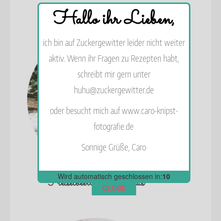
Hallo ihr Lieben,
ich bin auf Zuckergewitter leider nicht weiter
aktiv. Wenn ihr Fragen zu Rezepten habt,
schreibt mir gern unter
huhu@zuckergewitter.de
oder besucht mich auf www.caro-knipst-
fotografie.de
Sonnige Grüße, Caro
Wird automatisch geschlossen in:
10
Preiselbeertorte im Glas
CLOSE