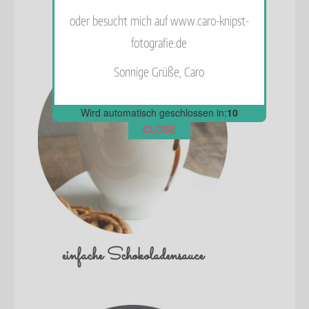
oder besucht mich auf www.caro-knipst-
fotografie.de
Sonnige Grüße, Caro
Wird automatisch geschlossen in:
10
CLOSE
einfache Schokoladensauce