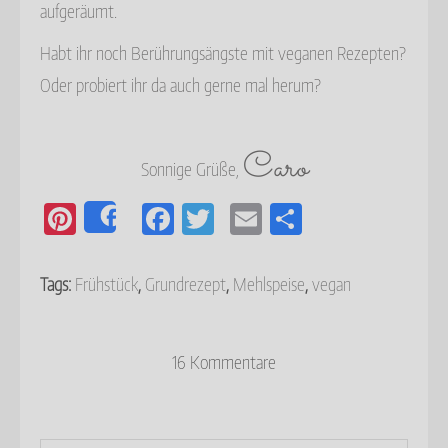
aufgeräumt.
Habt ihr noch Berührungsängste mit veganen Rezepten?
Oder probiert ihr da auch gerne mal herum?
Caro
Sonnige Grüße,
Pi
F
T
E
E
Share
nt
a
wi
m
m
er
c
tt
ail
pf
Tags:
Frühstück
,
Grundrezept
,
Mehlspeise
,
vegan
e
e
er
e
st
b
hl
16 Kommentare
o
e
o
n
k