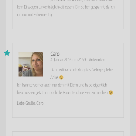
kein Ei wegen Unverträglichkeit essen. Bin selber gespannt, da ich
ihn nur mit Ei kenne. Lg
Caro
4. Januar 2016 um 21:59
-
Antworten
Dann wünsche ich dir gutes Gelingen, liebe
Anke
Ich kannte vorher auch nur den mit Eiern und habe eigentlich
beschlossen, jetzt nur noch die Variante ohne Eier zu machen
Liebe Grüße, Caro