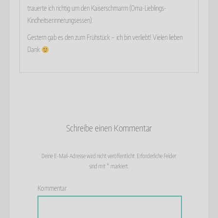
trauerte ich richtig um den Kaiserschmarrn (Oma-Lieblings-
Kindheitserinnerungsessen).
Gestern gab es den zum Frühstück – ich bin verliebt! Vielen lieben
Dank
Schreibe einen Kommentar
Deine E-Mail-Adresse wird nicht veröffentlicht.
Erforderliche Felder
sind mit
*
markiert.
Kommentar