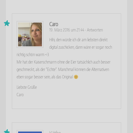
Caro
19. März 2016 um 21:44
-
Antworten
Hihi, den würde ich dir am liebsten direkt
digital zuschicken, dann wäre er sogar noch
richtig schön warm <3
Mir hat der Kaiserschmarrn ohne die Eier tatsächlich auch besser
geschmeckt, als der "Echte". Manchmal können die Alternativen
eben sogar besser sein, als das Original
Liebste Grüße
Caro
Käthe