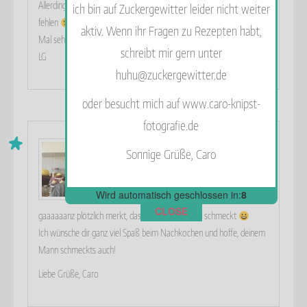
Allerdings werde ich meinen Mann erst danach erzaehlen das die Eier
ich bin auf Zuckergewitter leider nicht weiter
fehlen
aktiv. Wenn ihr Fragen zu Rezepten habt,
Mal sehen was er sagt.
schreibt mir gern unter
LG
huhu@zuckergewitter.de
oder besucht mich auf www.caro-knipst-
fotografie.de
Caro
Sonnige Grüße, Caro
3. August 2015 um 8:25
-
Antworten
Manchmal ist das wirklich besser oder? Damit
Wird automatisch geschlossen in:
6
nicht während des genüsslichen Schlemmens
CLOSE
gaaaaaanz plötzlich merkt, dass das ja doch nicht schmeckt
Ich wünsche dir ganz viel Spaß beim Nachkochen und hoffe, deinem
Mann schmeckts auch!
Liebe Grüße, Caro