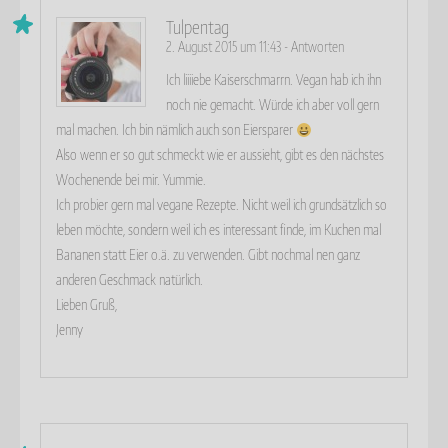
Tulpentag
2. August 2015 um 11:43
-
Antworten
Ich liiiiebe Kaiserschmarrn. Vegan hab ich ihn
noch nie gemacht. Würde ich aber voll gern
mal machen. Ich bin nämlich auch son Eiersparer
Also wenn er so gut schmeckt wie er aussieht, gibt es den nächstes
Wochenende bei mir. Yummie.
Ich probier gern mal vegane Rezepte. Nicht weil ich grundsätzlich so
leben möchte, sondern weil ich es interessant finde, im Kuchen mal
Bananen statt Eier o.ä. zu verwenden. Gibt nochmal nen ganz
anderen Geschmack natürlich.
Lieben Gruß,
Jenny