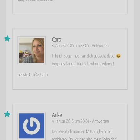
Caro
3. August 2015 um 23:05
-
Antworten
Hihi, ich sogar noch an dich gedacht dabei
Veganes Superfrühstück, whoop whoop!
Liebste Grüße, Caro
Anke
4. Januar 2016 um 20:34
-
Antworten
Den werd ich morgen Mittag gleich mal
probieren. Da wir hier, also mein Sohn darf