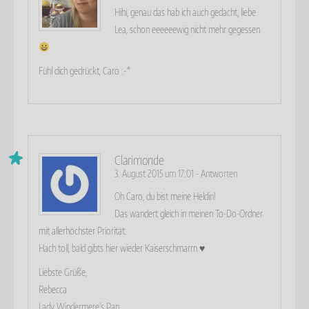
Hihi, genau das hab ich auch gedacht, liebe
Lea, schon eeeeeewig nicht mehr gegessen
Fühl dich gedrückt, Caro :-*
Clarimonde
3. August 2015 um 17:01
-
Antworten
Oh Caro, du bist meine Heldin!
Das wandert gleich in meinen To-Do-Ordner
mit allerhöchster Priorität.
Hach toll, bald gibts hier wieder Kaiserschmarrn ♥
Liebste Grüße,
Rebecca
Lady Windermere’s Pan