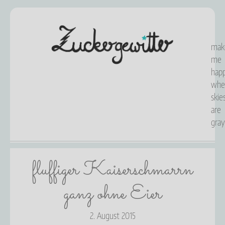
mak
me
happ
whe
skie
are
gray
fluffiger Kaiserschmarrn
ganz ohne Eier
2. August 2015