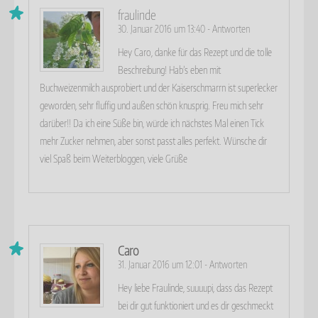
fraulinde
30. Januar 2016 um 13:40
-
Antworten
Hey Caro, danke für das Rezept und die tolle
Beschreibung! Hab’s eben mit
Buchweizenmilch ausprobiert und der Kaiserschmarrn ist superlecker
geworden, sehr fluffig und außen schön knusprig. Freu mich sehr
darüber!! Da ich eine Süße bin, würde ich nächstes Mal einen Tick
mehr Zucker nehmen, aber sonst passt alles perfekt. Wünsche dir
viel Spaß beim Weiterbloggen, viele Grüße
Caro
31. Januar 2016 um 12:01
-
Antworten
Hey liebe Fraulinde, suuuupi, dass das Rezept
bei dir gut funktioniert und es dir geschmeckt