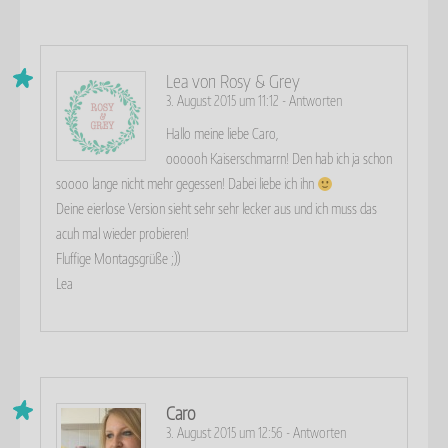
Lea von Rosy & Grey
3. August 2015 um 11:12
-
Antworten
Hallo meine liebe Caro,
oooooh Kaiserschmarrn! Den hab ich ja schon
soooo lange nicht mehr gegessen! Dabei liebe ich ihn
Deine eierlose Version sieht sehr sehr lecker aus und ich muss das
acuh mal wieder probieren!
Fluffige Montagsgrüße ;))
Lea
Caro
3. August 2015 um 12:56
-
Antworten