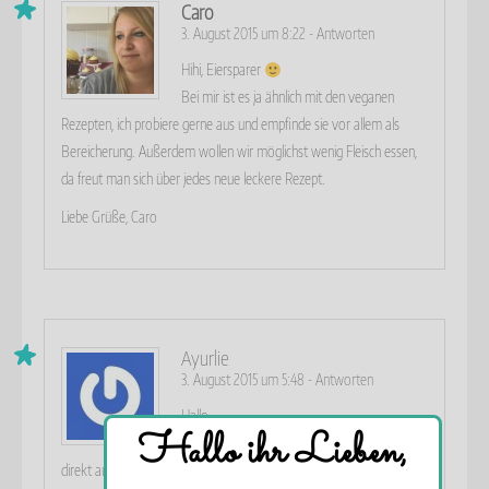
Caro
3. August 2015 um 8:22
-
Antworten
Hihi, Eiersparer
Bei mir ist es ja ähnlich mit den veganen
Rezepten, ich probiere gerne aus und empfinde sie vor allem als
Bereicherung. Außerdem wollen wir möglichst wenig Fleisch essen,
da freut man sich über jedes neue leckere Rezept.
Liebe Grüße, Caro
Ayurlie
3. August 2015 um 5:48
-
Antworten
Hallo,
Hallo ihr Lieben,
das hoert sich richtig gut an und werde ich
direkt auch ausprobieren.