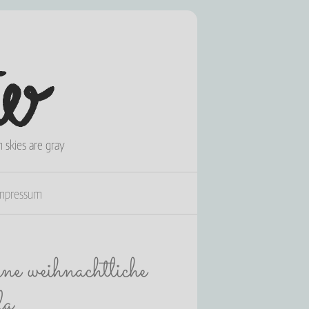
skies are gray
mpressum
e weihnachtliche
la