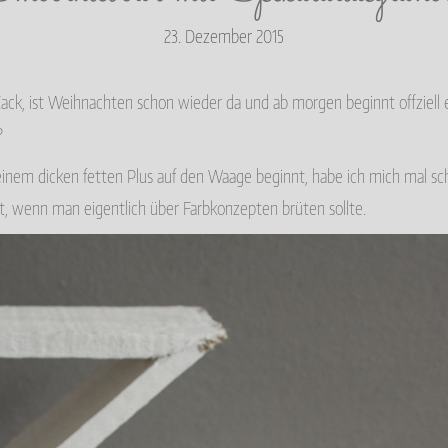
23. Dezember 2015
? Zack, ist Weihnachten schon wieder da und ab morgen beginnt offziel
?
einem dicken fetten Plus auf den Waage beginnt, habe ich mich mal sch
t, wenn man eigentlich über Farbkonzepten brüten sollte.