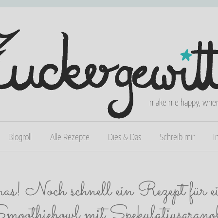
make me happy, when 
Blogroll
Alle Rezepte
Dies & Das
Schreib mir
I
! Noch schnell ein Rezept für ein
moothiebowl mit Spekulatiusgrano