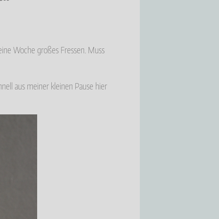
l eine Woche großes Fressen. Muss
nell aus meiner kleinen Pause hier