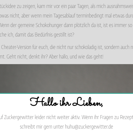
tückidee zu zeigen, kam mir vor ein paar Tagen, als mich ausnahmswe
sowas nicht, aber wenn mein Tagesablauf terminbedingt mal etwas dur
enn der gemeine Schokohunger dann plötzlich da ist, ist es immer s
che ich, damit das Bedürfnis gestillt ist?
 Cheater-Version für euch, die nicht nur schokoladig ist, sondern auch 
. Geht nicht, denkt ihr? Aber hallo, und wie das geht!
Hallo ihr Lieben,
auf Zuckergewitter leider nicht weiter aktiv. Wenn ihr Fragen zu Rezep
schreibt mir gern unter huhu@zuckergewitter.de