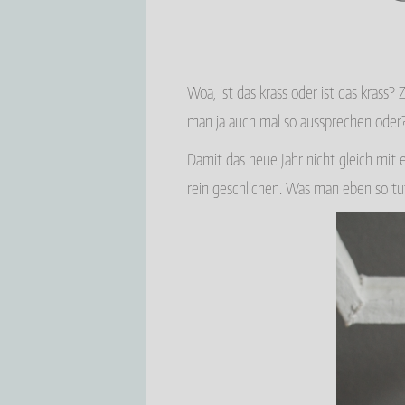
Woa, ist das krass oder ist das krass
man ja auch mal so aussprechen oder
Damit das neue Jahr nicht gleich mit 
rein geschlichen. Was man eben so tu