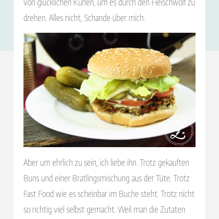
von glücklichen Kühen, um es durch den Fleischwolf zu
drehen. Alles nicht, Schande über mich.
Aber um ehrlich zu sein, ich liebe ihn. Trotz gekauften
Buns und einer Bratlingsmischung aus der Tüte. Trotz
Fast Food wie es scheinbar im Buche steht. Trotz nicht
so richtig viel selbst gemacht. Weil man die Zutaten