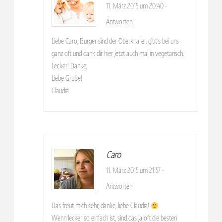
11. März 2015 um 20:40
-
Antworten
Liebe Caro, Burger sind der Oberknaller, gibt’s bei uns
ganz oft und dank dir hier jetzt auch mal in vegetarisch.
Lecker! Danke,
Liebe Grüße!
Claudia
Caro
11. März 2015 um 21:57
-
Antworten
Das freut mich sehr, danke, liebe Claudia!
Wenn lecker so einfach ist, sind das ja oft die besten