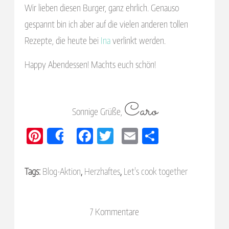
Wir lieben diesen Burger, ganz ehrlich. Genauso
gespannt bin ich aber auf die vielen anderen tollen
Rezepte, die heute bei
Ina
verlinkt werden.
Happy Abendessen! Machts euch schön!
Caro
Sonnige Grüße,
Pi
Fa
T
E
E
Share
nt
ce
wi
m
m
er
bo
tte
ail
pf
Tags:
Blog-Aktion
,
Herzhaftes
,
Let's cook together
es
ok
r
eh
t
le
7 Kommentare
n