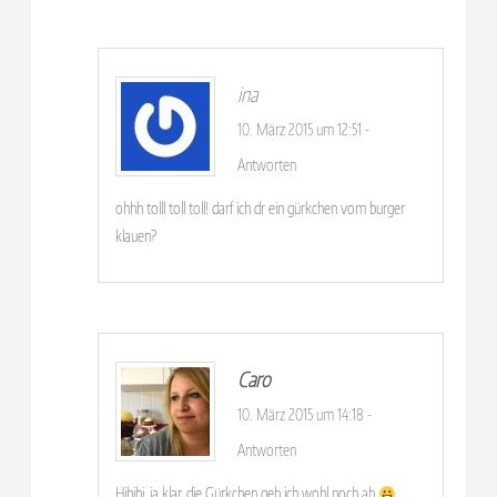
ina
10. März 2015 um 12:51
-
Antworten
ohhh tolll toll toll! darf ich dr ein gürkchen vom burger
klauen?
Caro
10. März 2015 um 14:18
-
Antworten
Hihihi, ja klar, die Gürkchen geb ich wohl noch ab