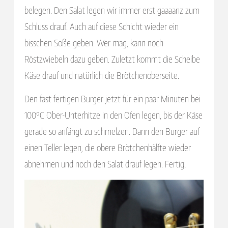
belegen. Den Salat legen wir immer erst gaaaanz zum
Schluss drauf. Auch auf diese Schicht wieder ein
bisschen Soße geben. Wer mag, kann noch
Röstzwiebeln dazu geben. Zuletzt kommt die Scheibe
Käse drauf und natürlich die Brötchenoberseite.
Den fast fertigen Burger jetzt für ein paar Minuten bei
100°C Ober-Unterhitze in den Ofen legen, bis der Käse
gerade so anfängt zu schmelzen. Dann den Burger auf
einen Teller legen, die obere Brötchenhälfte wieder
abnehmen und noch den Salat drauf legen. Fertig!