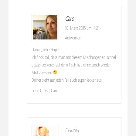
Caro
10. März 2015 um 14:21
-
Antworten
Danke, liebe Hope!
Ich finds toll, dass man mit diesem Mischungen so schnell
etwas Leckeres auf dem Tisch hat, ohne gleich wieder
Mist zu essen
Deiner sieht auf jeden Fall auch super lecker aus!
Liebe Grüße, Caro
Claudia