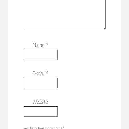
Name
*
E-Mail
*
Website
Ein bisschen Denksport*