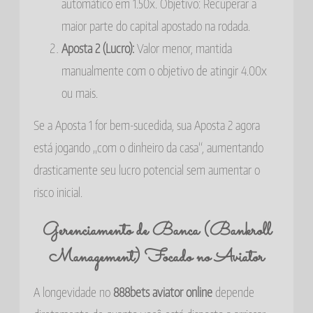
automático em 1.50x. Objetivo: Recuperar a
maior parte do capital apostado na rodada.
Aposta 2 (Lucro):
Valor menor, mantida
manualmente com o objetivo de atingir 4.00x
ou mais.
Se a Aposta 1 for bem-sucedida, sua Aposta 2 agora
está jogando „com o dinheiro da casa“, aumentando
drasticamente seu lucro potencial sem aumentar o
risco inicial.
Gerenciamento de Banca (Bankroll
Management) Focado no Aviator
A longevidade no
888bets aviator online
depende