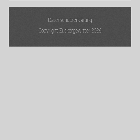
er
bo
tte
ail
pf
es
ok
r
eh
Datenschutzerklärung
t
le
Copyright Zuckergewitter 2026
n