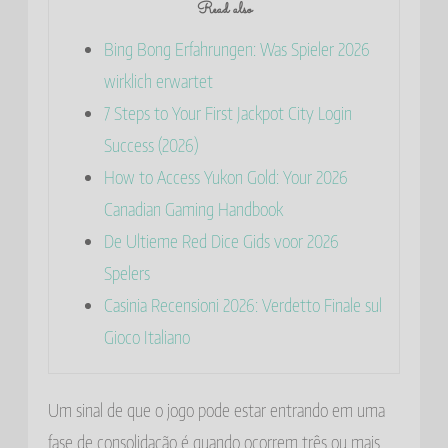
Read also
Bing Bong Erfahrungen: Was Spieler 2026
wirklich erwartet
7 Steps to Your First Jackpot City Login
Success (2026)
How to Access Yukon Gold: Your 2026
Canadian Gaming Handbook
De Ultieme Red Dice Gids voor 2026
Spelers
Casinia Recensioni 2026: Verdetto Finale sul
Gioco Italiano
Um sinal de que o jogo pode estar entrando em uma
fase de consolidação é quando ocorrem três ou mais