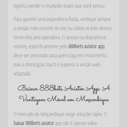
significa perder o
multiplier
exato que você previu.
Para garantir uma experiência fluida, verifique sempre
a versão mais recente do site ou utilize os links diretos
fornecidos pela operadora. O acesso via dispositivos
móveis, especificamente pelo
888bets aviator app
,
deve ser priorizado para quem joga em movimento,
pois a otimização touch é superior à versão web
adaptada.
Baixar 888bets Aviator App: A
Vantagem Móvel em Moçambique
O mercado de Moçambique exige soluções ágeis. O
baixar 888bets aviator
app não é apenas sobre