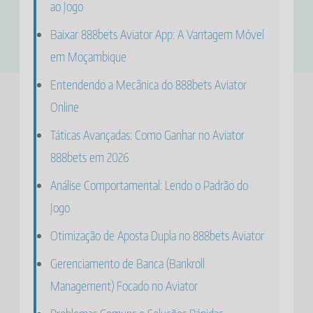
ao Jogo
Baixar 888bets Aviator App: A Vantagem Móvel
em Moçambique
Entendendo a Mecânica do 888bets Aviator
Online
Táticas Avançadas: Como Ganhar no Aviator
888bets em 2026
Análise Comportamental: Lendo o Padrão do
Jogo
Otimização de Aposta Dupla no 888bets Aviator
Gerenciamento de Banca (Bankroll
Management) Focado no Aviator