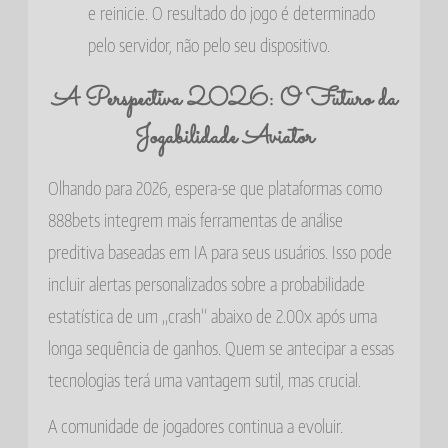
e reinicie. O resultado do jogo é determinado
pelo servidor, não pelo seu dispositivo.
A Perspectiva 2026: O Futuro da
Jogabilidade Aviator
Olhando para 2026, espera-se que plataformas como
888bets integrem mais ferramentas de análise
preditiva baseadas em IA para seus usuários. Isso pode
incluir alertas personalizados sobre a probabilidade
estatística de um „crash“ abaixo de 2.00x após uma
longa sequência de ganhos. Quem se antecipar a essas
tecnologias terá uma vantagem sutil, mas crucial.
A comunidade de jogadores continua a evoluir.