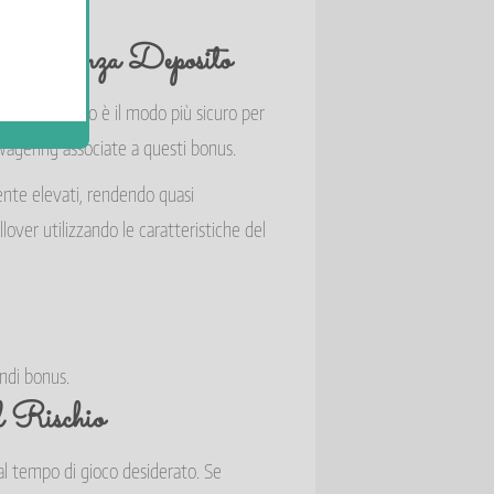
ioco Senza Deposito
posito. Questo è il modo più sicuro per
 wagering associate a questi bonus.
mente elevati, rendendo quasi
llover utilizzando le caratteristiche del
ndi bonus.
l Rischio
 al tempo di gioco desiderato. Se