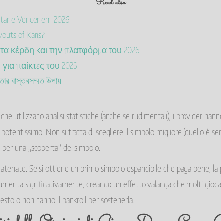
Read also
star e Vencer em 2026
outs of Kans?
για τα κέρδη και την πλατφόρμα του 2026
 για παίκτες του 2026
ার বাস্তবসম্মত উপায়
he utilizzano analisi statistiche (anche se rudimentali), i provider hanno
entissimo. Non si tratta di scegliere il simbolo migliore (quello è semp
o per una „scoperta“ del simbolo.
catenate. Se si ottiene un primo simbolo espandibile che paga bene, la 
ti aumenta significativamente, creando un effetto valanga che molti gioc
sto o non hanno il bankroll per sostenerla.