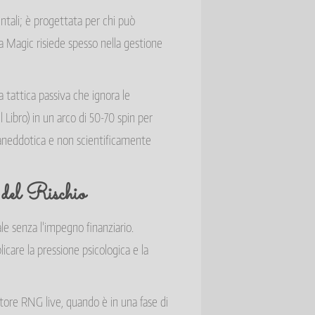
ntali; è progettata per chi può
 la Magic risiede spesso nella gestione
a tattica passiva che ignora le
 Libro) in un arco di 50-70 spin per
e aneddotica e non scientificamente
el Rischio
ale senza l’impegno finanziario.
icare la pressione psicologica e la
ore RNG live, quando è in una fase di