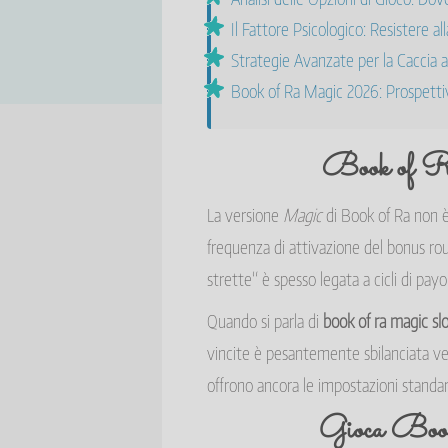
Il Fattore Psicologico: Resistere a
Strategie Avanzate per la Caccia 
Book of Ra Magic 2026: Prospett
Book of Ra
La versione
Magic
di Book of Ra non è 
frequenza di attivazione del bonus rou
strette“ è spesso legata a cicli di payo
Quando si parla di
book of ra magic sl
vincite è pesantemente sbilanciata verso
offrono ancora le impostazioni standar
Gioca Book