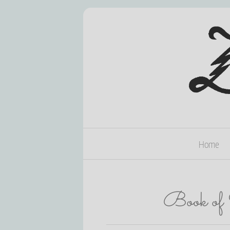
Home
Book of