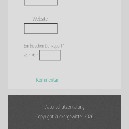
Website
Ein bisschen Denksport*
78 − 76 =
Datenschutzerklärung
Copyright Zuckergewitter 2026