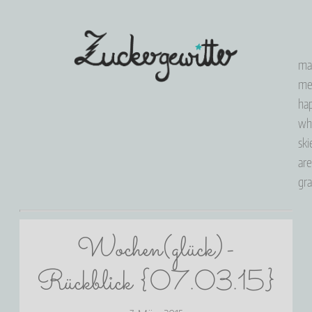
ma
m
ha
wh
ski
are
gr
Wochen(glück)-
Rückblick {07.03.15}