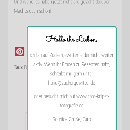
Und wehe, es haben jetzt nicht alle gelacht darüber!
Machts euch schön!
Caro
Hallo ihr Lieben,
Sonnige Grüße,
Pi
Fa
T
E
E
Share
ich bin auf Zuckergewitter leider nicht weiter
nt
ce
wi
m
m
aktiv. Wenn ihr Fragen zu Rezepten habt,
Tags:
Blog-Aktion
,
Liebe
,
Wochenglück
er
bo
tte
ail
pf
schreibt mir gern unter
es
ok
r
eh
huhu@zuckergewitter.de
t
le
4 Kommentare
oder besucht mich auf www.caro-knipst-
n
fotografie.de
Sonnige Grüße, Caro
Charlie