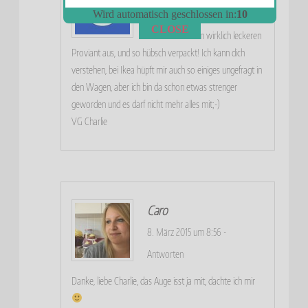
8. März 2015 um 7:53
-
Antworten
Wird automatisch geschlossen in:
9
CLOSE
Sieht nach einem wirklich leckeren
Proviant aus, und so hübsch verpackt! Ich kann dich
verstehen, bei Ikea hüpft mir auch so einiges ungefragt in
den Wagen, aber ich bin da schon etwas strenger
geworden und es darf nicht mehr alles mit;-)
VG Charlie
Caro
8. März 2015 um 8:56
-
Antworten
Danke, liebe Charlie, das Auge isst ja mit, dachte ich mir