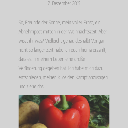
2. Dezember 2015
So, Freunde der Sonne, mein voller Ernst, ein
Abnehmpost mitten in der Weihnachtszeit. Aber
wisst ihr was? Vielleicht genau deshalb! Vor gar
nicht so langer Zeit habe ich euch hier ja erzählt,
dass es in meinem Leben eine große
Veränderung gegeben hat. Ich habe mich dazu
entschieden, meinen Kilos den Kampf anzusagen
und ziehe das