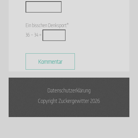
Ein bisschen Denksport*
36 − 34 =
Datenschutzerklärung
Copyright Zuckergewitter 2026