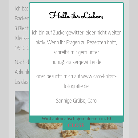
Ich backe pro Blech immer 12 Kekse, da sie beim
Hallo ihr Lieben,
Backen stark auseinander laufen. Ein Rezept ergibt also
3 Bleche. Dazu mit zwei Löffeln etwa teelöffelgroße
ich bin auf Zuckergewitter leider nicht weiter
Kleckse auf das Blech setzen. Dann ca. 11 Minuten bei
aktiv. Wenn ihr Fragen zu Rezepten habt,
175°C Ober-Unterhitze backen.
schreibt mir gern unter
huhu@zuckergewitter.de
Nach dem Backen das Backpapier am besten zum
Abkühlen direkt auf ein Gitter ziehen und dort lassen,
oder besucht mich auf www.caro-knipst-
bis das nächste Blech fertig ist.
fotografie.de
Sonnige Grüße, Caro
Wird automatisch geschlossen in:
9
CLOSE