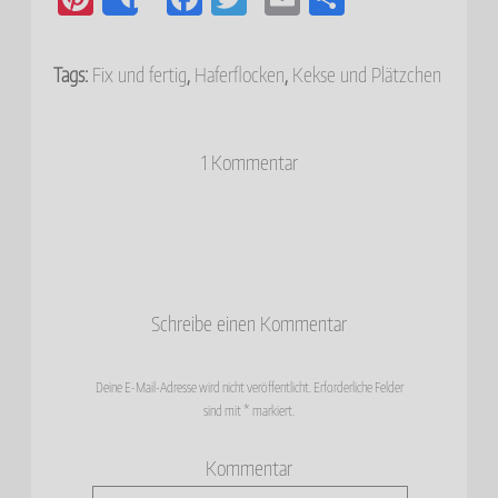
Share
nt
ce
wi
m
m
er
bo
tte
ail
pf
Tags:
Fix und fertig
,
Haferflocken
,
Kekse und Plätzchen
es
ok
r
eh
t
le
1 Kommentar
n
Schreibe einen Kommentar
Deine E-Mail-Adresse wird nicht veröffentlicht.
Erforderliche Felder
sind mit
*
markiert.
Kommentar