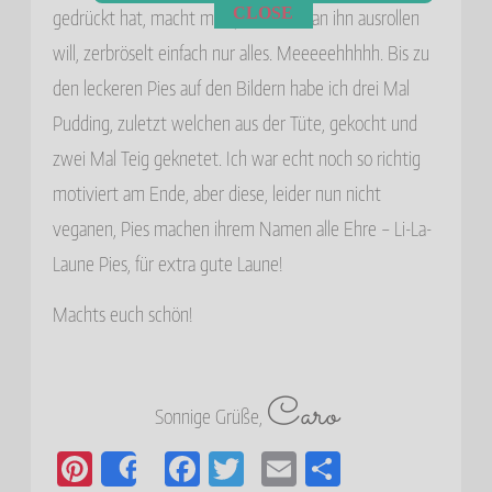
CLOSE
gedrückt hat, macht man ja, wenn man ihn ausrollen
will, zerbröselt einfach nur alles. Meeeeehhhhh. Bis zu
den leckeren Pies auf den Bildern habe ich drei Mal
Pudding, zuletzt welchen aus der Tüte, gekocht und
zwei Mal Teig geknetet. Ich war echt noch so richtig
motiviert am Ende, aber diese, leider nun nicht
veganen, Pies machen ihrem Namen alle Ehre – Li-La-
Laune Pies, für extra gute Laune!
Machts euch schön!
Caro
Sonnige Grüße,
Pi
Fa
T
E
E
Share