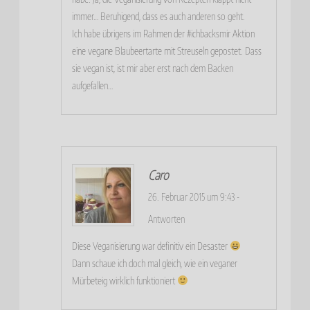
immer… Beruhigend, dass es auch anderen so geht.
Ich habe übrigens im Rahmen der #ichbacksmir Aktion
eine vegane Blaubeertarte mit Streuseln gepostet. Dass
sie vegan ist, ist mir aber erst nach dem Backen
aufgefallen…
Caro
26. Februar 2015 um 9:43
-
Antworten
Diese Veganisierung war definitiv ein Desaster
Dann schaue ich doch mal gleich, wie ein veganer
Mürbeteig wirklich funktioniert