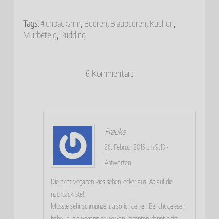
nt
ce
wi
m
m
er
bo
tte
ail
pf
Tags:
#ichbacksmir
,
Beeren
,
Blaubeeren
,
Kuchen
,
es
ok
r
eh
Mürbeteig
,
Pudding
t
le
n
6 Kommentare
Frauke
26. Februar 2015 um 9:13
-
Antworten
Die nicht Veganen Pies sehen lecker aus! Ab auf die
nachbackliste!
Musste sehr schmunzeln, also ich deinen Bericht gelesen
habe. Ja, die Veganisierung von Rezepten klappt nicht