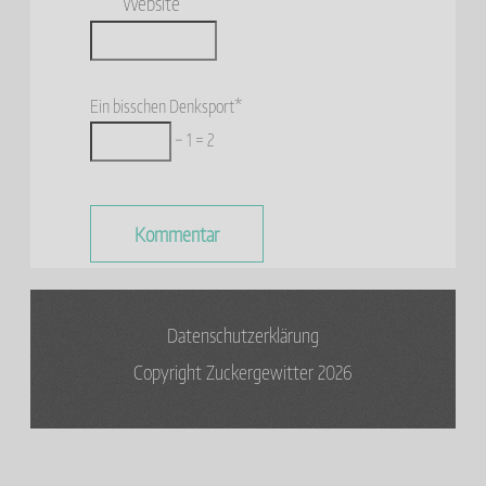
Website
Ein bisschen Denksport*
− 1 = 2
Datenschutzerklärung
Copyright Zuckergewitter 2026