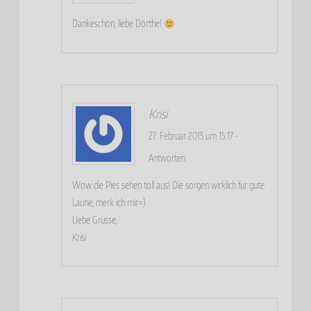
Dankeschön, liebe Dörthe!
Krisi
27. Februar 2015 um 15:17
-
Antworten
Wow die Pies sehen toll aus! Die sorgen wirklich für gute
Laune, merk ich mir=)
LIebe Grüsse,
Krisi