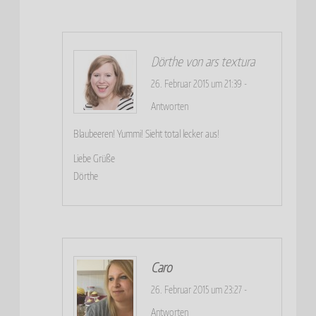
Dörthe von ars textura
26. Februar 2015 um 21:39
-
Antworten
Blaubeeren! Yummi! Sieht total lecker aus!
Liebe Grüße
Dörthe
Caro
26. Februar 2015 um 23:27
-
Antworten