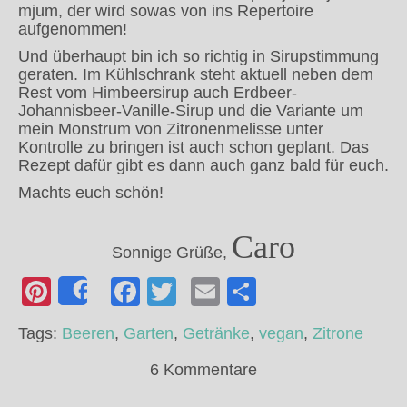
mjum, der wird sowas von ins Repertoire
aufgenommen!
Und überhaupt bin ich so richtig in Sirupstimmung
geraten. Im Kühlschrank steht aktuell neben dem
Rest vom Himbeersirup auch Erdbeer-
Johannisbeer-Vanille-Sirup und die Variante um
mein Monstrum von Zitronenmelisse unter
Kontrolle zu bringen ist auch schon geplant. Das
Rezept dafür gibt es dann auch ganz bald für euch.
Machts euch schön!
Caro
Sonnige Grüße,
Pinterest
Facebook
Twitter
Email
Empfehlen
Share
Tags:
Beeren
,
Garten
,
Getränke
,
vegan
,
Zitrone
6 Kommentare