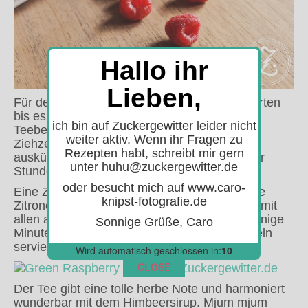
Hallo ihr
Lieben,
Für den Eistee 700ml Wasser aufkochen, warten
bis es aufgehört hat zu sieden und damit die
ich bin auf Zuckergewitter leider nicht
Teebeutel aufgießen. Nach knapp 3 Minuten
weiter aktiv. Wenn ihr Fragen zu
Ziehzeit die Beutel enfernen und den Tee
Rezepten habt, schreibt mir gern
auskühlen lassen, zum Schluss noch ein paar
unter huhu@zuckergewitter.de
Stunden in den Kühlschrank stellen.
oder besucht mich auf www.caro-
Eine Zitrone in Scheiben schneiden, die halbe
knipst-fotografie.de
Zitrone auspressen und den Saft zusammen mit
allen anderen Zutaten zum Tee geben. Für einige
Sonnige Grüße, Caro
Minuten ziehen lassen und dann mit Eiswürfeln
servieren.
Wird automatisch geschlossen in:
10
CLOSE
Der Tee gibt eine tolle herbe Note und harmoniert
wunderbar mit dem Himbeersirup. Mjum mjum