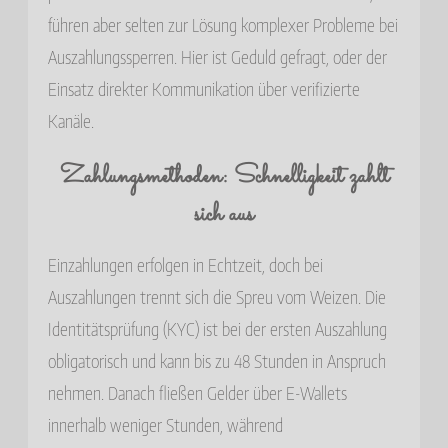
führen aber selten zur Lösung komplexer Probleme bei
Auszahlungssperren. Hier ist Geduld gefragt, oder der
Einsatz direkter Kommunikation über verifizierte
Kanäle.
Zahlungsmethoden: Schnelligkeit zahlt
sich aus
Einzahlungen erfolgen in Echtzeit, doch bei
Auszahlungen trennt sich die Spreu vom Weizen. Die
Identitätsprüfung (KYC) ist bei der ersten Auszahlung
obligatorisch und kann bis zu 48 Stunden in Anspruch
nehmen. Danach fließen Gelder über E-Wallets
innerhalb weniger Stunden, während