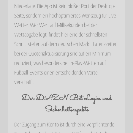
Niederlage. Die App ist kein bloßer Port der Desktop-
Seite, sondern ein hochoptimiertes Werkzeug für Live-
Wetter. Wer Wert auf Millisekunden bei der
Wettabgabe legt, findet hier eine der schnellsten
Schnittstellen auf dem deutschen Markt. Latenzzeiten
bei der Quotenaktualisierung sind auf ein Minimum
reduziert, was besonders bei In-Play-Wetten auf
Fußball-Events einen entscheidenden Vorteil
verschafft.
Der DAZN Bet Login und
Sicherheitsaspekte
Der Zugang zum Konto ist durch eine verpflichtende