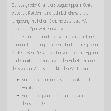
Bundesliga oder Champions League tippen möchte,
bietet die Plattform eine technisch einwandfreie
Umgebung mit hohem Sicherheitsstandard. Wer
jedoch den Sportwettenmarkt als
Haupteinkommensquelle betrachtet, wird durch die
strengen Limitierungspraktiken schnell an eine gläserne
Decke stoßen. Die Kombination aus moderner App und
solider deutscher Lizenz macht den Anbieter zu einer
der stabilsten Adressen im aktuellen Wettbewerb.
Vorteil: Hohe technologische Stabilität bei Live-
Events.
Vorteil: Transparente Regulierung nach
deutschem Recht.