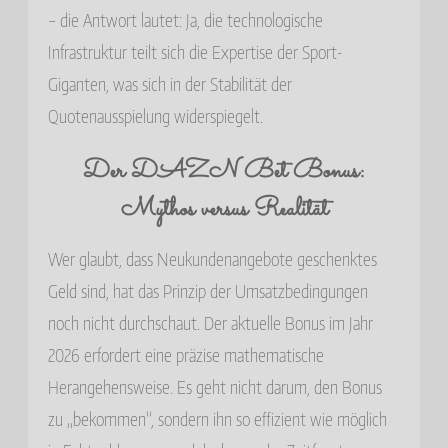
– die Antwort lautet: Ja, die technologische
Infrastruktur teilt sich die Expertise der Sport-
Giganten, was sich in der Stabilität der
Quotenausspielung widerspiegelt.
Der DAZN Bet Bonus:
Mythos versus Realität
Wer glaubt, dass Neukundenangebote geschenktes
Geld sind, hat das Prinzip der Umsatzbedingungen
noch nicht durchschaut. Der aktuelle Bonus im Jahr
2026 erfordert eine präzise mathematische
Herangehensweise. Es geht nicht darum, den Bonus
zu „bekommen“, sondern ihn so effizient wie möglich