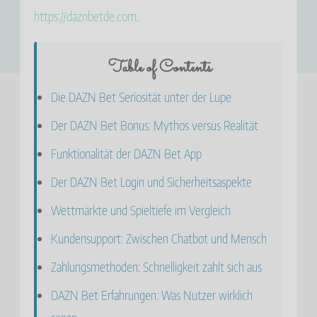
https://daznbetde.com
.
Table of Contents
Die DAZN Bet Seriosität unter der Lupe
Der DAZN Bet Bonus: Mythos versus Realität
Funktionalität der DAZN Bet App
Der DAZN Bet Login und Sicherheitsaspekte
Wettmärkte und Spieltiefe im Vergleich
Kundensupport: Zwischen Chatbot und Mensch
Zahlungsmethoden: Schnelligkeit zahlt sich aus
DAZN Bet Erfahrungen: Was Nutzer wirklich