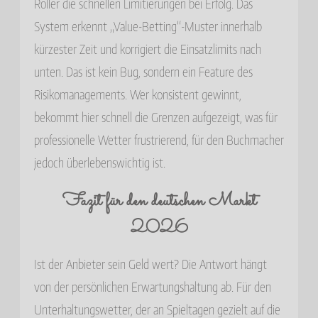
Roller die schnellen Limitierungen bei Erfolg. Das
System erkennt „Value-Betting“-Muster innerhalb
kürzester Zeit und korrigiert die Einsatzlimits nach
unten. Das ist kein Bug, sondern ein Feature des
Risikomanagements. Wer konsistent gewinnt,
bekommt hier schnell die Grenzen aufgezeigt, was für
professionelle Wetter frustrierend, für den Buchmacher
jedoch überlebenswichtig ist.
Fazit für den deutschen Markt
2026
Ist der Anbieter sein Geld wert? Die Antwort hängt
von der persönlichen Erwartungshaltung ab. Für den
Unterhaltungswetter, der an Spieltagen gezielt auf die