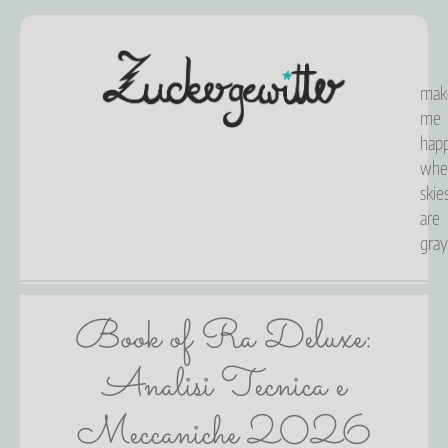
mak
me
happ
whe
skie
are
gray
Book of Ra Deluxe:
Analisi Tecnica e
Meccaniche 2026