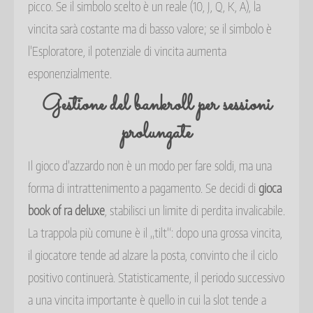
picco. Se il simbolo scelto è un reale (10, J, Q, K, A), la
vincita sarà costante ma di basso valore; se il simbolo è
l’Esploratore, il potenziale di vincita aumenta
esponenzialmente.
Gestione del bankroll per sessioni
prolungate
Il gioco d’azzardo non è un modo per fare soldi, ma una
forma di intrattenimento a pagamento. Se decidi di
gioca
book of ra deluxe
, stabilisci un limite di perdita invalicabile.
La trappola più comune è il „tilt“: dopo una grossa vincita,
il giocatore tende ad alzare la posta, convinto che il ciclo
positivo continuerà. Statisticamente, il periodo successivo
a una vincita importante è quello in cui la slot tende a