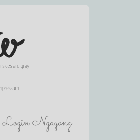
skies are gray
mpressum
5 Login Ngayong