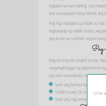
naglalaro sa mas maikling, mas madal
oras na inaasahan mong tahimik ang tr
Ang mga manlalaro sa mobile ay mas 
naghahanap ng mabilis na laro, ang p
pag-access sa customer support kung
Pag-v
Bago ka mag-isip tungkol sa oras, da
nangangahulugan ng pagsunod sa mga lo
pag-iwas sa pandaraya; ito ay tungko
Suriin ang lisensya ng PAGCOR (k
Tiyakin na ang SSL encryption ay 
ich bin 
Suriin ang mga review sa komunida