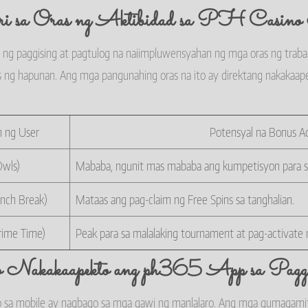
ri sa Oras ng Aktibidad sa PH Casin
lo ng paggising at pagtulog na naiimpluwensyahan ng mga oras ng traba
os ng hapunan. Ang mga pangunahing oras na ito ay direktang nakakaa
n ng User
Potensyal na Bonus Ac
wls)
Mababa, ngunit mas mababa ang kumpetisyon para 
nch Break)
Mataas ang pag-claim ng Free Spins sa tanghalian.
rime Time)
Peak para sa malalaking tournament at pag-activate
 Nakakaapekto ang
ph365 App
sa Pag
go sa mobile ay nagbago sa mga gawi ng manlalaro. Ang mga gumagam