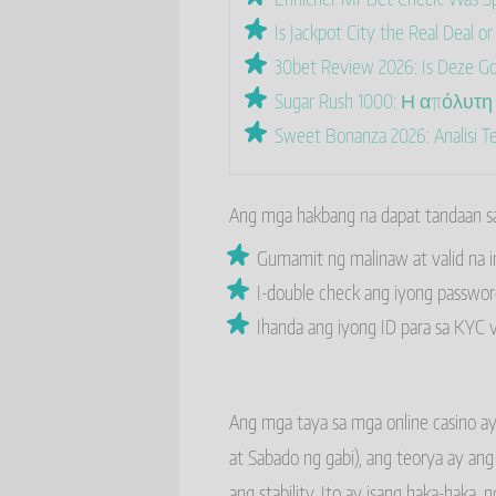
Is Jackpot City the Real Deal 
30bet Review 2026: Is Deze G
Sugar Rush 1000: Η απόλυτη
Sweet Bonanza 2026: Analisi Tec
Ang mga hakbang na dapat tandaan sa
Gumamit ng malinaw at valid na 
I-double check ang iyong passwor
Ihanda ang iyong ID para sa KYC ve
Ang mga taya sa mga online casino ay
at Sabado ng gabi), ang teorya ay an
ang stability. Ito ay isang haka-hak