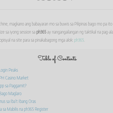
chine, magkano ang babayaran mo sa buwis sa Pilipinas bago mo pa it
ze sa iyong session sa
ph365
ay nangangailangan ng taktikal na pag-al
opisyal na site para sa pinakabagong mga alok:
ph365
.
Table of Contents
Login Peaks
a PH Casino Market
pp sa Paggamit?
 Bago Maglaro
us sa Iba’t Ibang Oras
 sa Mabilis na ph365 Register