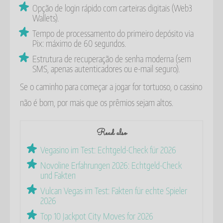
Opção de login rápido com carteiras digitais (Web3
Wallets).
Tempo de processamento do primeiro depósito via
Pix: máximo de 60 segundos.
Estrutura de recuperação de senha moderna (sem
SMS, apenas autenticadores ou e-mail seguro).
Se o caminho para começar a jogar for tortuoso, o cassino
não é bom, por mais que os prêmios sejam altos.
Read also
Vegasino im Test: Echtgeld-Check für 2026
Novoline Erfahrungen 2026: Echtgeld-Check
und Fakten
Vulcan Vegas im Test: Fakten für echte Spieler
2026
Top 10 Jackpot City Moves for 2026