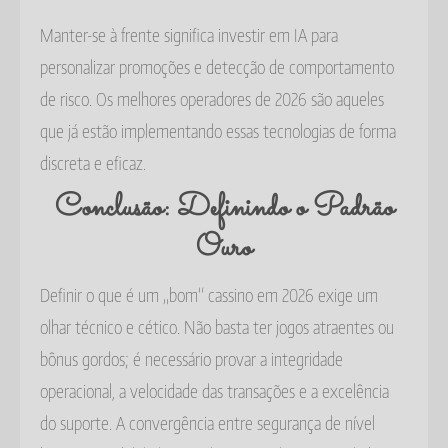
Manter-se à frente significa investir em IA para
personalizar promoções e detecção de comportamento
de risco. Os melhores operadores de 2026 são aqueles
que já estão implementando essas tecnologias de forma
discreta e eficaz.
Conclusão: Definindo o Padrão
Ouro
Definir o que é um „bom“ cassino em 2026 exige um
olhar técnico e cético. Não basta ter jogos atraentes ou
bônus gordos; é necessário provar a integridade
operacional, a velocidade das transações e a excelência
do suporte. A convergência entre segurança de nível