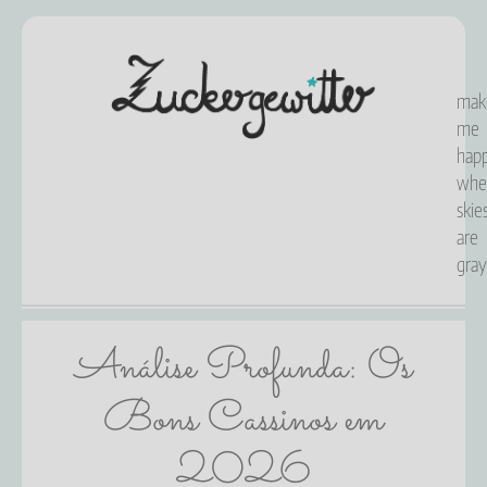
mak
me
happ
whe
skie
are
gray
Análise Profunda: Os
Bons Cassinos em
2026