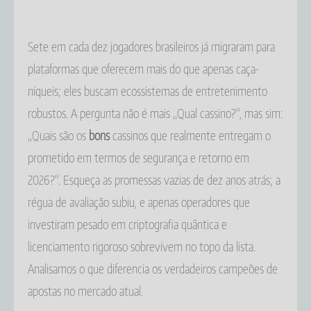
Sete em cada dez jogadores brasileiros já migraram para
plataformas que oferecem mais do que apenas caça-
níqueis; eles buscam ecossistemas de entretenimento
robustos. A pergunta não é mais „Qual cassino?“, mas sim:
„Quais são os
bons
cassinos que realmente entregam o
prometido em termos de segurança e retorno em
2026?“. Esqueça as promessas vazias de dez anos atrás; a
régua de avaliação subiu, e apenas operadores que
investiram pesado em criptografia quântica e
licenciamento rigoroso sobrevivem no topo da lista.
Analisamos o que diferencia os verdadeiros campeões de
apostas no mercado atual.