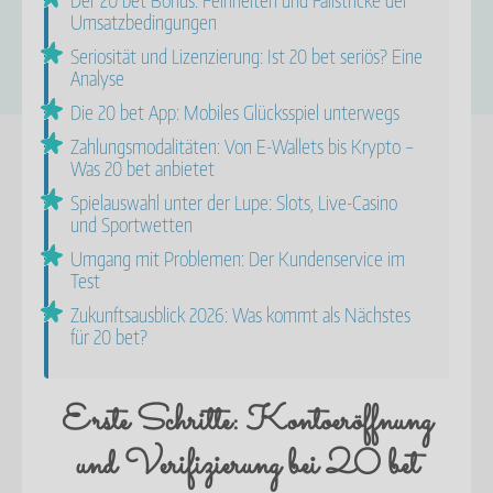
Umsatzbedingungen
Seriosität und Lizenzierung: Ist 20 bet seriös? Eine
Analyse
Die 20 bet App: Mobiles Glücksspiel unterwegs
Zahlungsmodalitäten: Von E-Wallets bis Krypto –
Was 20 bet anbietet
Spielauswahl unter der Lupe: Slots, Live-Casino
und Sportwetten
Umgang mit Problemen: Der Kundenservice im
Test
Zukunftsausblick 2026: Was kommt als Nächstes
für 20 bet?
Erste Schritte: Kontoeröffnung
und Verifizierung bei 20 bet