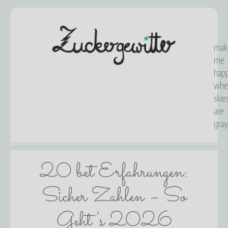
mak
me
happ
whe
skie
are
gray
20 bet Erfahrungen:
Sicher Zahlen – So
Geht’s 2026