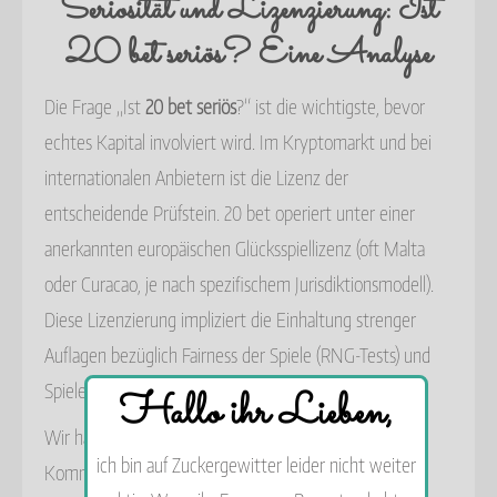
Seriosität und Lizenzierung: Ist
20 bet seriös? Eine Analyse
Die Frage „Ist
20 bet seriös
?“ ist die wichtigste, bevor
echtes Kapital involviert wird. Im Kryptomarkt und bei
internationalen Anbietern ist die Lizenz der
entscheidende Prüfstein. 20 bet operiert unter einer
anerkannten europäischen Glücksspiellizenz (oft Malta
oder Curacao, je nach spezifischem Jurisdiktionsmodell).
Diese Lizenzierung impliziert die Einhaltung strenger
Auflagen bezüglich Fairness der Spiele (RNG-Tests) und
Spielerschutz.
Hallo ihr Lieben,
Wir haben die Auszahlungsgeschwindigkeit und die
ich bin auf Zuckergewitter leider nicht weiter
Kommunikation mit dem Kundenservice über einen