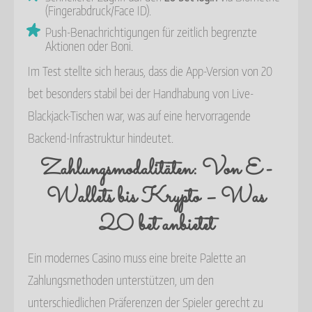
(Fingerabdruck/Face ID).
Push-Benachrichtigungen für zeitlich begrenzte
Aktionen oder Boni.
Im Test stellte sich heraus, dass die App-Version von 20
bet besonders stabil bei der Handhabung von Live-
Blackjack-Tischen war, was auf eine hervorragende
Backend-Infrastruktur hindeutet.
Zahlungsmodalitäten: Von E-
Wallets bis Krypto – Was
20 bet anbietet
Ein modernes Casino muss eine breite Palette an
Zahlungsmethoden unterstützen, um den
unterschiedlichen Präferenzen der Spieler gerecht zu