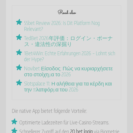
Read also
55bet Review 2026: Is Dit Platform Nog
Relevant?
TedBet 2026年評価：ログイン・ボーナ
ス・違法性の深掘り
1Bet4Win: Echte Erfahrungen 2026 – Lohnt sich
der Hype?
Novibet Είσοδος: Πώς να κυριαρχήσετε
στο στοίχημα το 2026
Slotspalace 11: Η αλήθεια για τα κέρδη και
την πλατφόρμα του 2026
Die native App bietet folgende Vorteile:
Optimierte Ladezeiten für Live-Casino-Streams.
Schnellerer Zugriff auf den
20 bet login
via Biometrie