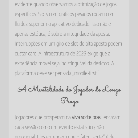
evidente quando observamos a otimização de jogos
específicos. Slots com gráficos pesados rodam com
fluidez superior no aplicativo dedicado. Isso não é
apenas estética; é sobre a integridade da aposta.
Interrupções em um giro de slot de alta aposta podem
custar caro. A infraestrutura de 2026 exige que a
experiência móvel seja indistinguível da desktop. A
plataforma deve ser pensada „mobile-first“.
A Mentalidade do Jogador de Longo
Prazo
Jogadores que prosperam na
viva sorte brasil
encaram
cada sessão como um evento estatístico, não
emocional. Eles entendem que o fator „sorte“ é de