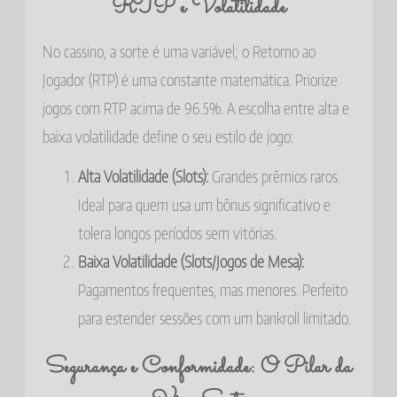
RTP e Volatilidade
No cassino, a sorte é uma variável; o Retorno ao
Jogador (RTP) é uma constante matemática. Priorize
jogos com RTP acima de 96.5%. A escolha entre alta e
baixa volatilidade define o seu estilo de jogo:
Alta Volatilidade (Slots):
Grandes prêmios raros.
Ideal para quem usa um bônus significativo e
tolera longos períodos sem vitórias.
Baixa Volatilidade (Slots/Jogos de Mesa):
Pagamentos frequentes, mas menores. Perfeito
para estender sessões com um bankroll limitado.
Segurança e Conformidade: O Pilar da