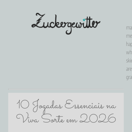
ma
m
ha
wh
ski
are
gr
10 Jogadas Essenciais na
Viva Sorte em 2026