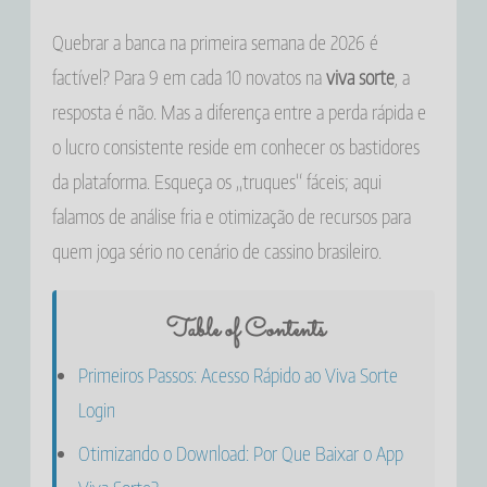
Quebrar a banca na primeira semana de 2026 é
factível? Para 9 em cada 10 novatos na
viva sorte
, a
resposta é não. Mas a diferença entre a perda rápida e
o lucro consistente reside em conhecer os bastidores
da plataforma. Esqueça os „truques“ fáceis; aqui
falamos de análise fria e otimização de recursos para
quem joga sério no cenário de cassino brasileiro.
Table of Contents
Primeiros Passos: Acesso Rápido ao Viva Sorte
Login
Otimizando o Download: Por Que Baixar o App